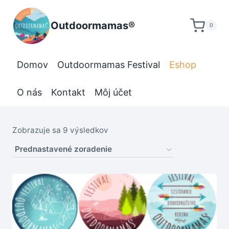
Skip
to
Outdoormamas®
0
content
Domov
Outdoormamas Festival
Eshop
O nás
Kontakt
Môj účet
Zobrazuje sa 9 výsledkov